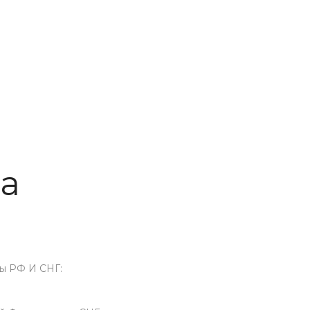
та
ы РФ И СНГ: